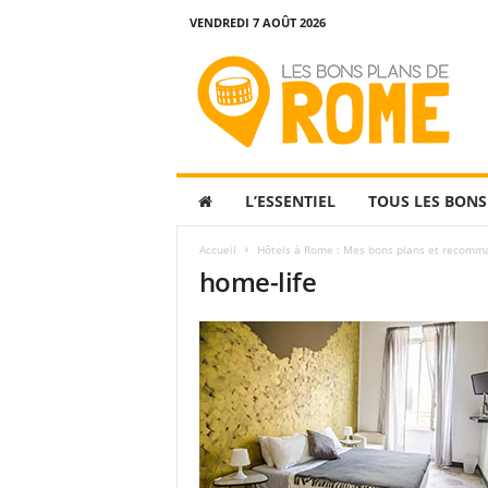
VENDREDI 7 AOÛT 2026
L
e
s
B
o
n
s
L’ESSENTIEL
TOUS LES BONS
P
l
Accueil
Hôtels à Rome : Mes bons plans et recomm
a
home-life
n
s
d
e
R
o
m
e