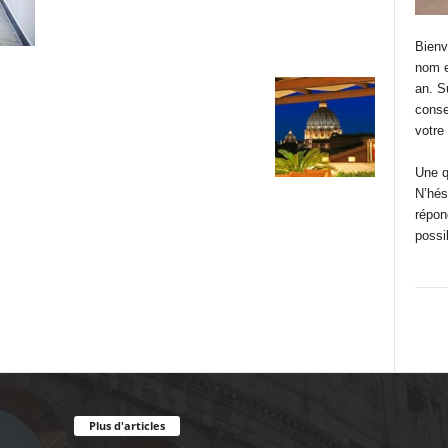
Bienv
nom e
an. S
conse
votre
Une q
N’hés
répon
possi
Plus d'articles